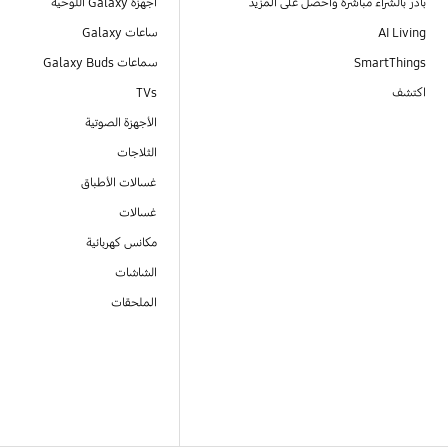
بادر بالشراء مباشرةً واحصل على المزيد
أجهزة Galaxy اللوحية
AI Living
ساعات Galaxy
SmartThings
سماعات Galaxy Buds
اكتشف
TVs
الأجهزة الصوتية
الثلاجات
غسالات الأطباق
غسالات
مكانس كهربائية
الشاشات
الملحقات