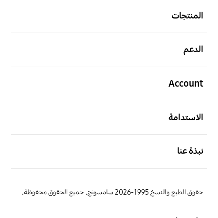
المنتجات
افتح
الدعم
افتح
Account
افتح
الاستدامة
افتح
نبذة عنا
حقوق الطبع والنسخ 1995-2026 سامسونج. جميع الحقوق محفوظة.