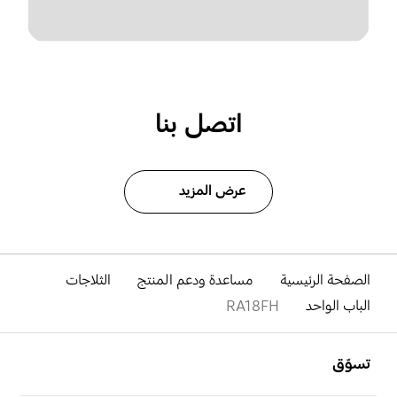
اتصل بنا
عرض المزيد
الصفحة الرئيسية
مساعدة ودعم المنتج
الثلاجات
الباب الواحد
RA18FH
افتح
Footer Navigation
تسوّق
افتح