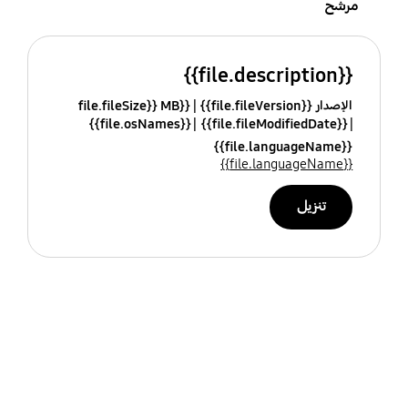
مرشح
{{file.description}}
الإصدار {{file.fileVersion}}
{{file.fileSize}} MB
{{file.osNames}}
{{file.fileModifiedDate}}
{{file.languageName}}
{{file.languageName}}
تنزيل