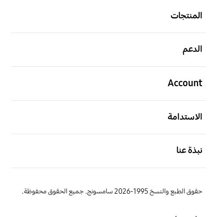
المنتجات
افتح
الدعم
افتح
Account
افتح
الاستدامة
افتح
نبذة عنا
حقوق الطبع والنسخ 1995-2026 سامسونج. جميع الحقوق محفوظة.