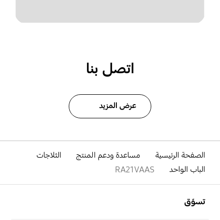
اتصل بنا
عرض المزيد
الصفحة الرئيسية
مساعدة ودعم المنتج
الثلاجات
الباب الواحد
RA21VAAS
افتح
Footer Navigation
تسوّق
افتح