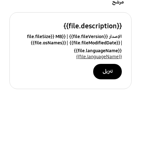
مرشح
{{file.description}}
الإصدار {{file.fileVersion}}
{{file.fileSize}} MB
{{file.osNames}}
{{file.fileModifiedDate}}
{{file.languageName}}
{{file.languageName}}
تنزيل