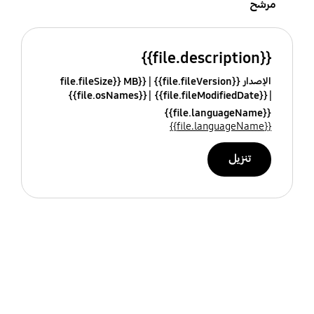
مرشح
{{file.description}}
الإصدار {{file.fileVersion}}
{{file.fileSize}} MB
{{file.osNames}}
{{file.fileModifiedDate}}
{{file.languageName}}
{{file.languageName}}
تنزيل