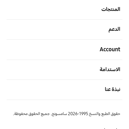
المنتجات
افتح
الدعم
افتح
Account
افتح
الاستدامة
افتح
نبذة عنا
حقوق الطبع والنسخ 1995-2026 سامسونج. جميع الحقوق محفوظة.