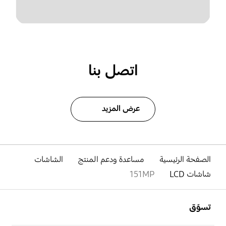
اتصل بنا
عرض المزيد
الصفحة الرئيسية
مساعدة ودعم المنتج
الشاشات
شاشات LCD
151MP
افتح
Footer Navigation
تسوّق
افتح