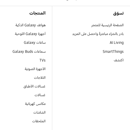
Footer Navigation
تسوّق
المنتجات
الصفحة الرئيسية للمتجر
هواتف Galaxy الذكية
بادر بالشراء مباشرةً واحصل على المزيد
أجهزة Galaxy اللوحية
AI Living
ساعات Galaxy
SmartThings
سماعات Galaxy Buds
اكتشف
TVs
الأجهزة الصوتية
الثلاجات
غسالات الأطباق
غسالات
مكانس كهربائية
الشاشات
الملحقات