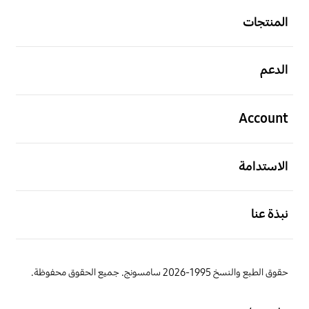
المنتجات
افتح
الدعم
افتح
Account
افتح
الاستدامة
افتح
نبذة عنا
حقوق الطبع والنسخ 1995-2026 سامسونج. جميع الحقوق محفوظة.