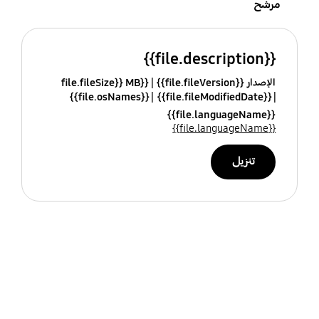
مرشح
{{file.description}}
الإصدار {{file.fileVersion}}
{{file.fileSize}} MB
{{file.osNames}}
{{file.fileModifiedDate}}
{{file.languageName}}
{{file.languageName}}
تنزيل