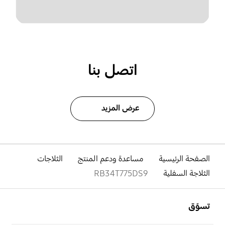
اتصل بنا
عرض المزيد
الصفحة الرئيسية
مساعدة ودعم المنتج
الثلاجات
الثلاجة السفلية
RB34T775DS9
افتح
Footer Navigation
تسوّق
افتح