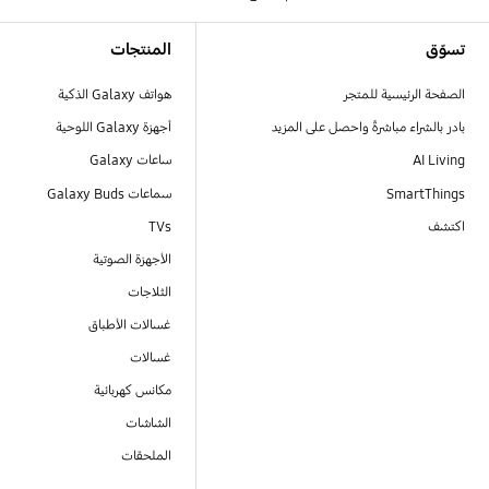
Footer Navigation
تسوّق
المنتجات
الصفحة الرئيسية للمتجر
هواتف Galaxy الذكية
بادر بالشراء مباشرةً واحصل على المزيد
أجهزة Galaxy اللوحية
AI Living
ساعات Galaxy
SmartThings
سماعات Galaxy Buds
اكتشف
TVs
الأجهزة الصوتية
الثلاجات
غسالات الأطباق
غسالات
مكانس كهربائية
الشاشات
الملحقات