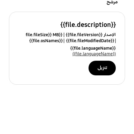
مرشح
{{file.description}}
الإصدار {{file.fileVersion}}
{{file.fileSize}} MB
{{file.osNames}}
{{file.fileModifiedDate}}
{{file.languageName}}
{{file.languageName}}
تنزيل