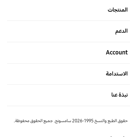
المنتجات
افتح
الدعم
افتح
Account
افتح
الاستدامة
افتح
نبذة عنا
حقوق الطبع والنسخ 1995-2026 سامسونج. جميع الحقوق محفوظة.