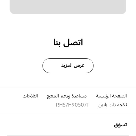
اتصل بنا
عرض المزيد
الصفحة الرئيسية
مساعدة ودعم المنتج
الثلاجات
ثلاجة ذات بابين
RH57H90507F
افتح
Footer Navigation
تسوّق
افتح