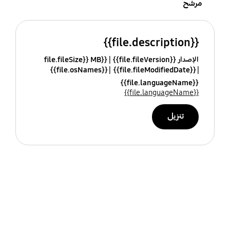
مرشح
{{file.description}}
الإصدار {{file.fileVersion}}
{{file.fileSize}} MB
{{file.osNames}}
{{file.fileModifiedDate}}
{{file.languageName}}
{{file.languageName}}
تنزيل