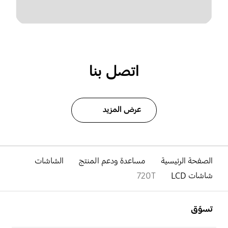
اتصل بنا
عرض المزيد
الصفحة الرئيسية
مساعدة ودعم المنتج
الشاشات
شاشات LCD
720T
افتح
Footer Navigation
تسوّق
افتح