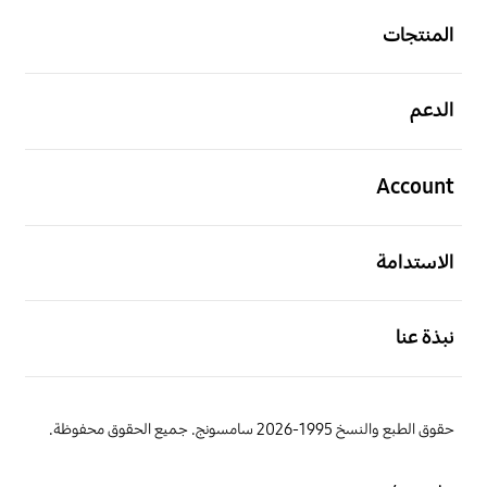
المنتجات
افتح
الدعم
افتح
Account
افتح
الاستدامة
افتح
نبذة عنا
حقوق الطبع والنسخ 1995-2026 سامسونج. جميع الحقوق محفوظة.