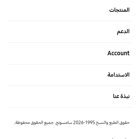
المنتجات
افتح
الدعم
افتح
Account
افتح
الاستدامة
افتح
نبذة عنا
حقوق الطبع والنسخ 1995-2026 سامسونج. جميع الحقوق محفوظة.