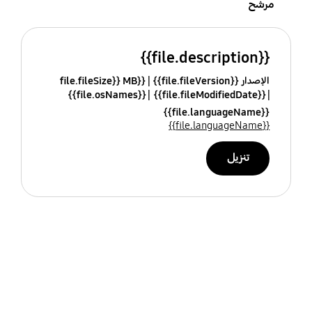
مرشح
{{file.description}}
الإصدار {{file.fileVersion}}
{{file.fileSize}} MB
{{file.osNames}}
{{file.fileModifiedDate}}
{{file.languageName}}
{{file.languageName}}
تنزيل