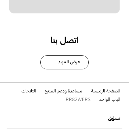
اتصل بنا
عرض المزيد
الصفحة الرئيسية
مساعدة ودعم المنتج
الثلاجات
الباب الواحد
RR82WERS
افتح
Footer Navigation
تسوّق
افتح