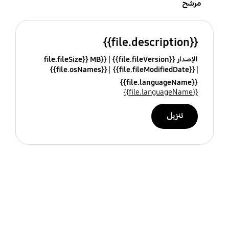
مرشح
{{file.description}}
الإصدار {{file.fileVersion}}
{{file.fileSize}} MB
{{file.osNames}}
{{file.fileModifiedDate}}
{{file.languageName}}
{{file.languageName}}
تنزيل