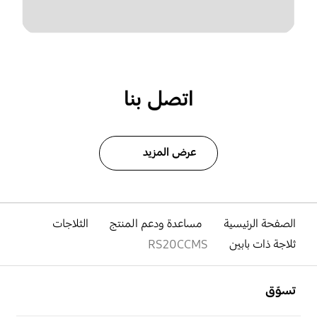
اتصل بنا
عرض المزيد
الصفحة الرئيسية
مساعدة ودعم المنتج
الثلاجات
ثلاجة ذات بابين
RS20CCMS
افتح
Footer Navigation
تسوّق
افتح