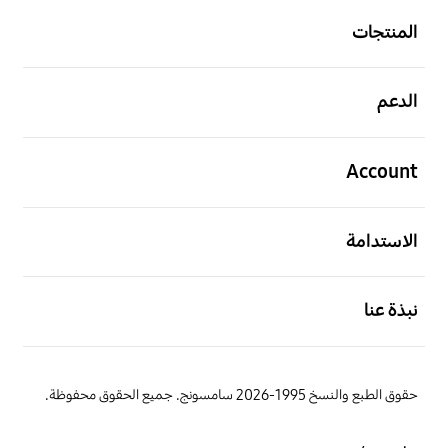
المنتجات
افتح
الدعم
افتح
Account
افتح
الاستدامة
افتح
نبذة عنا
حقوق الطبع والنسخ 1995-2026 سامسونج. جميع الحقوق محفوظة.