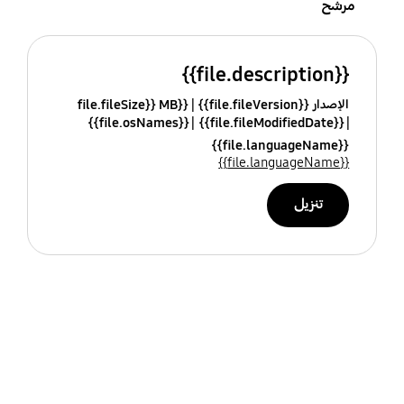
مرشح
{{file.description}}
الإصدار {{file.fileVersion}}
{{file.fileSize}} MB
{{file.osNames}}
{{file.fileModifiedDate}}
{{file.languageName}}
{{file.languageName}}
تنزيل