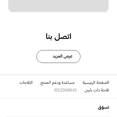
اتصل بنا
عرض المزيد
الصفحة الرئيسية
مساعدة ودعم المنتج
الثلاجات
ثلاجة ذات بابين
RS20NRHS
افتح
Footer Navigation
تسوّق
افتح