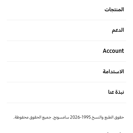
المنتجات
افتح
الدعم
افتح
Account
افتح
الاستدامة
افتح
نبذة عنا
حقوق الطبع والنسخ 1995-2026 سامسونج. جميع الحقوق محفوظة.