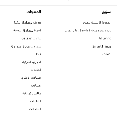
Footer Navigation
تسوّق
المنتجات
الصفحة الرئيسية للمتجر
هواتف Galaxy الذكية
بادر بالشراء مباشرةً واحصل على المزيد
أجهزة Galaxy اللوحية
AI Living
ساعات Galaxy
SmartThings
سماعات Galaxy Buds
اكتشف
TVs
الأجهزة الصوتية
الثلاجات
غسالات الأطباق
غسالات
مكانس كهربائية
الشاشات
الملحقات