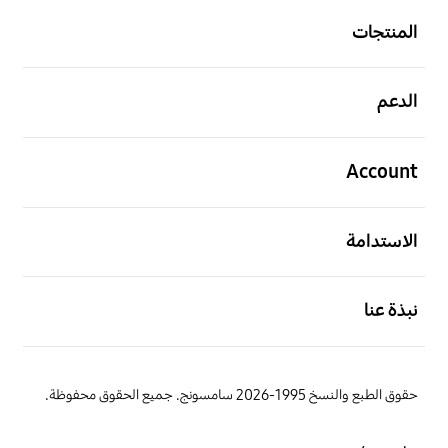
المنتجات
افتح
الدعم
افتح
Account
افتح
الاستدامة
افتح
نبذة عنا
حقوق الطبع والنسخ 1995-2026 سامسونج. جميع الحقوق محفوظة.