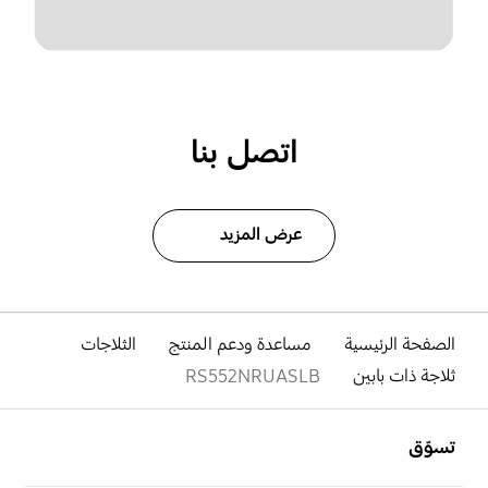
اتصل بنا
عرض المزيد
الصفحة الرئيسية
مساعدة ودعم المنتج
الثلاجات
ثلاجة ذات بابين
RS552NRUASLB
افتح
Footer Navigation
تسوّق
افتح