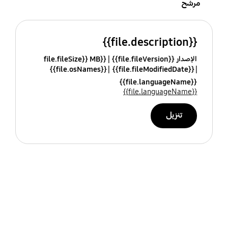
مرشح
{{file.description}}
الإصدار {{file.fileVersion}}
{{file.fileSize}} MB
{{file.osNames}}
{{file.fileModifiedDate}}
{{file.languageName}}
{{file.languageName}}
تنزيل