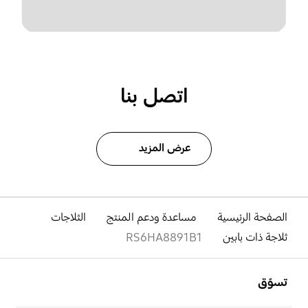
اتصل بنا
عرض المزيد
الصفحة الرئيسية
مساعدة ودعم المنتج
الثلاجات
ثلاجة ذات بابين
RS6HA8891B1
افتح
Footer Navigation
تسوّق
افتح