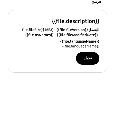
مرشح
{{file.description}}
الإصدار {{file.fileVersion}}
{{file.fileSize}} MB
{{file.osNames}}
{{file.fileModifiedDate}}
{{file.languageName}}
{{file.languageName}}
تنزيل