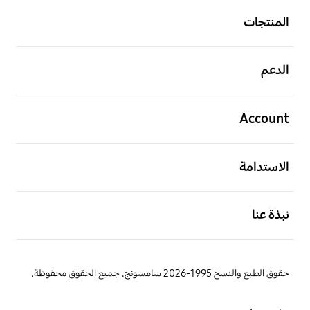
المنتجات
افتح
الدعم
افتح
Account
افتح
الاستدامة
افتح
نبذة عنا
حقوق الطبع والنسخ 1995-2026 سامسونج. جميع الحقوق محفوظة.