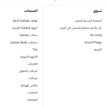
Footer Navigation
تسوّق
المنتجات
الصفحة الرئيسية للمتجر
هواتف Galaxy الذكية
بادر بالشراء مباشرةً واحصل على المزيد
أجهزة Galaxy اللوحية
AI Living
ساعات Galaxy
SmartThings
سماعات Galaxy Buds
اكتشف
TVs
الأجهزة الصوتية
الثلاجات
غسالات الأطباق
غسالات
مكانس كهربائية
الشاشات
الملحقات