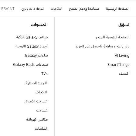
الصفحة الرئيسية
مساعدة ودعم المنتج
الثلاجات
ثلاجة ذات بابين
LRSA1NT
Footer Navigation
تسوّق
المنتجات
الصفحة الرئيسية للمتجر
هواتف Galaxy الذكية
بادر بالشراء مباشرةً واحصل على المزيد
أجهزة Galaxy اللوحية
AI Living
ساعات Galaxy
SmartThings
سماعات Galaxy Buds
اكتشف
TVs
الأجهزة الصوتية
الثلاجات
غسالات الأطباق
غسالات
مكانس كهربائية
الشاشات