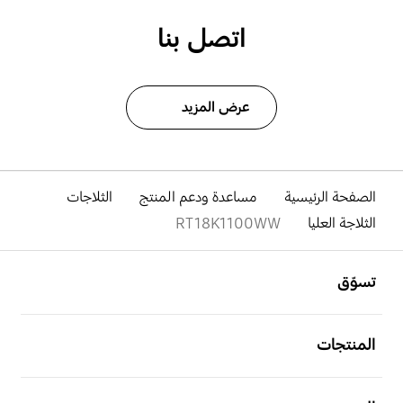
اتصل بنا
عرض المزيد
الصفحة الرئيسية
مساعدة ودعم المنتج
الثلاجات
الثلاجة العليا
RT18K1100WW
افتح
Footer Navigation
تسوّق
افتح
المنتجات
افتح