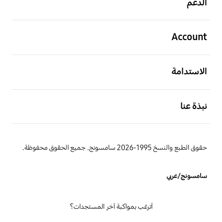
الدعم
افتح
Account
افتح
الاستدامة
افتح
نبذة عنا
حقوق الطبع والنسخ 1995-2026 سامسونج. جميع الحقوق محفوظة.
سامسونج/عربي
أترغب بمواكبة آخر المستجدات؟