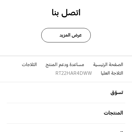
اتصل بنا
عرض المزيد
الصفحة الرئيسية
مساعدة ودعم المنتج
الثلاجات
الثلاجة العليا
RT22HAR4DWW
افتح
Footer Navigation
تسوّق
افتح
المنتجات
افتح