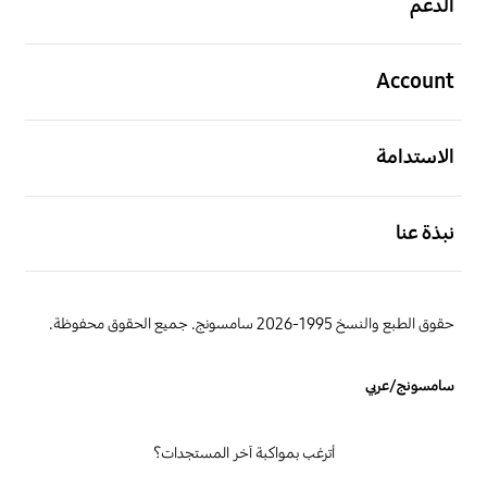
الدعم
افتح
Account
افتح
الاستدامة
افتح
نبذة عنا
حقوق الطبع والنسخ 1995-2026 سامسونج. جميع الحقوق محفوظة.
سامسونج/عربي
أترغب بمواكبة آخر المستجدات؟