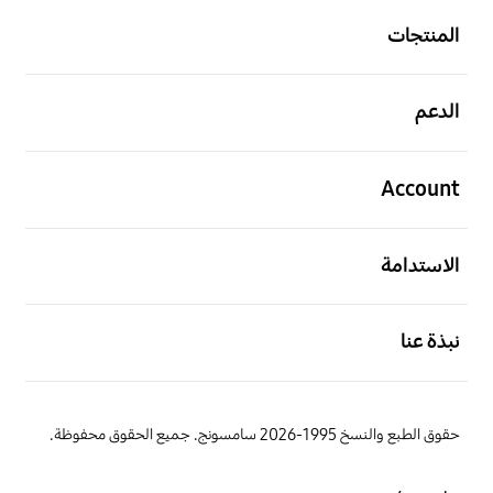
المنتجات
افتح
الدعم
افتح
Account
افتح
الاستدامة
افتح
نبذة عنا
حقوق الطبع والنسخ 1995-2026 سامسونج. جميع الحقوق محفوظة.