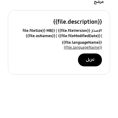
مرشح
{{file.description}}
الإصدار {{file.fileVersion}}
{{file.fileSize}} MB
{{file.osNames}}
{{file.fileModifiedDate}}
{{file.languageName}}
{{file.languageName}}
تنزيل