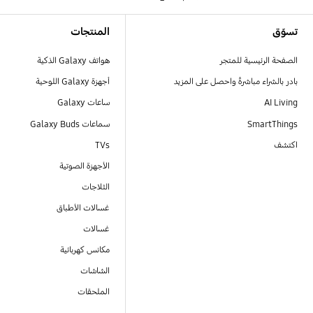
Footer Navigation
تسوّق
المنتجات
الصفحة الرئيسية للمتجر
هواتف Galaxy الذكية
بادر بالشراء مباشرةً واحصل على المزيد
أجهزة Galaxy اللوحية
AI Living
ساعات Galaxy
SmartThings
سماعات Galaxy Buds
اكتشف
TVs
الأجهزة الصوتية
الثلاجات
غسالات الأطباق
غسالات
مكانس كهربائية
الشاشات
الملحقات