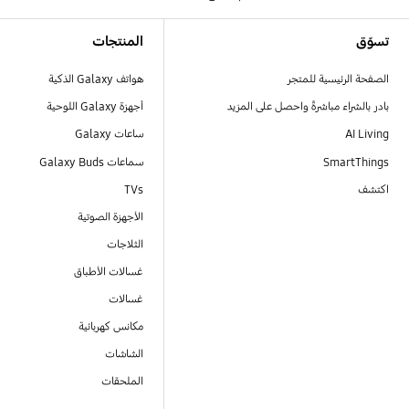
Footer Navigation
تسوّق
المنتجات
الصفحة الرئيسية للمتجر
هواتف Galaxy الذكية
بادر بالشراء مباشرةً واحصل على المزيد
أجهزة Galaxy اللوحية
AI Living
ساعات Galaxy
SmartThings
سماعات Galaxy Buds
اكتشف
TVs
الأجهزة الصوتية
الثلاجات
غسالات الأطباق
غسالات
مكانس كهربائية
الشاشات
الملحقات