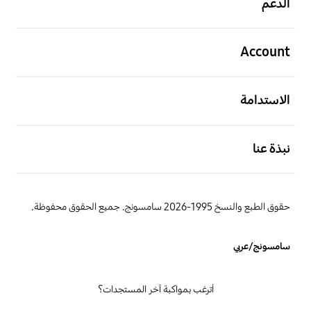
الدعم
افتح
Account
افتح
الاستدامة
افتح
نبذة عنا
حقوق الطبع والنسخ 1995-2026 سامسونج. جميع الحقوق محفوظة.
سامسونج/عربي
أترغب بمواكبة آخر المستجدات؟