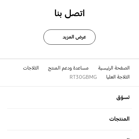
اتصل بنا
عرض المزيد
الصفحة الرئيسية
مساعدة ودعم المنتج
الثلاجات
الثلاجة العليا
RT30GBMG
افتح
Footer Navigation
تسوّق
افتح
المنتجات
افتح