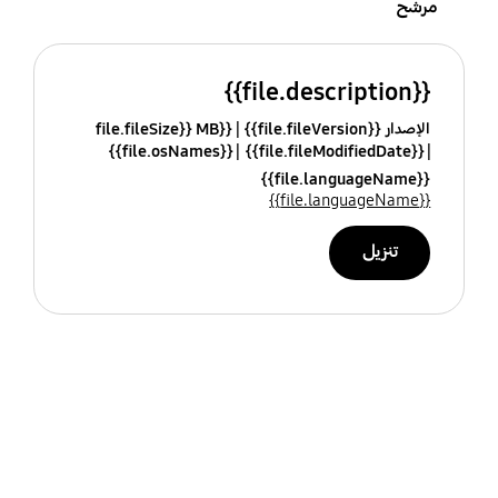
مرشح
{{file.description}}
الإصدار {{file.fileVersion}}
{{file.fileSize}} MB
{{file.osNames}}
{{file.fileModifiedDate}}
{{file.languageName}}
{{file.languageName}}
تنزيل