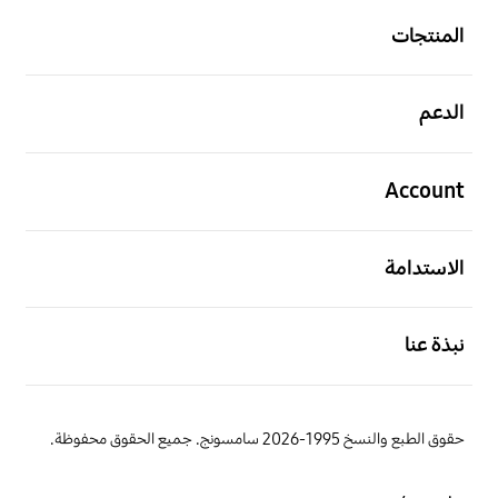
المنتجات
افتح
الدعم
افتح
Account
افتح
الاستدامة
افتح
نبذة عنا
حقوق الطبع والنسخ 1995-2026 سامسونج. جميع الحقوق محفوظة.