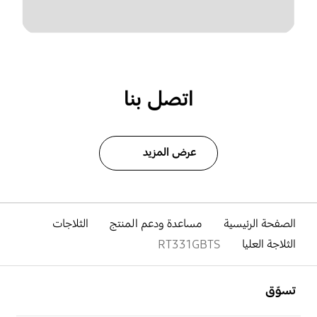
اتصل بنا
عرض المزيد
الصفحة الرئيسية
مساعدة ودعم المنتج
الثلاجات
الثلاجة العليا
RT331GBTS
افتح
Footer Navigation
تسوّق
افتح