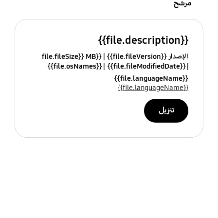
مرشح
{{file.description}}
الإصدار {{file.fileVersion}}
{{file.fileSize}} MB
{{file.osNames}}
{{file.fileModifiedDate}}
{{file.languageName}}
{{file.languageName}}
تنزيل