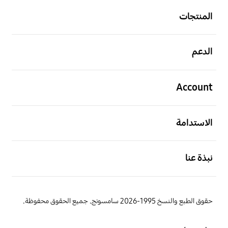
المنتجات
افتح
الدعم
افتح
Account
افتح
الاستدامة
افتح
نبذة عنا
حقوق الطبع والنسخ 1995-2026 سامسونج. جميع الحقوق محفوظة.