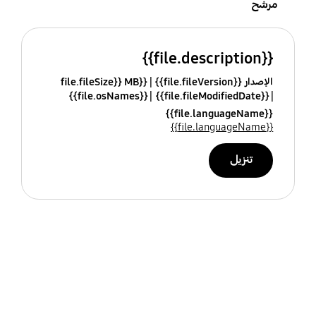
مرشح
{{file.description}}
الإصدار {{file.fileVersion}}
{{file.fileSize}} MB
{{file.osNames}}
{{file.fileModifiedDate}}
{{file.languageName}}
{{file.languageName}}
تنزيل