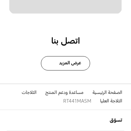
اتصل بنا
عرض المزيد
الصفحة الرئيسية
مساعدة ودعم المنتج
الثلاجات
الثلاجة العليا
RT441MASM
افتح
Footer Navigation
تسوّق
افتح