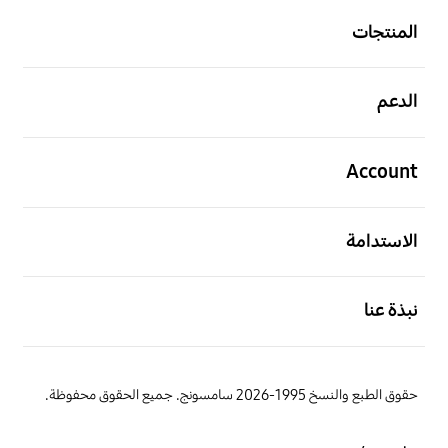
المنتجات
افتح
الدعم
افتح
Account
افتح
الاستدامة
افتح
نبذة عنا
حقوق الطبع والنسخ 1995-2026 سامسونج. جميع الحقوق محفوظة.