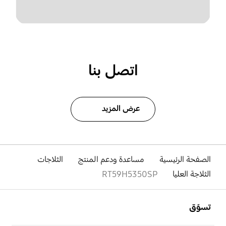
اتصل بنا
عرض المزيد
الصفحة الرئيسية
مساعدة ودعم المنتج
الثلاجات
الثلاجة العليا
RT59H5350SP
افتح
Footer Navigation
تسوّق
افتح