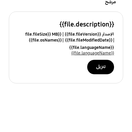
مرشح
{{file.description}}
الإصدار {{file.fileVersion}}
{{file.fileSize}} MB
{{file.osNames}}
{{file.fileModifiedDate}}
{{file.languageName}}
{{file.languageName}}
تنزيل