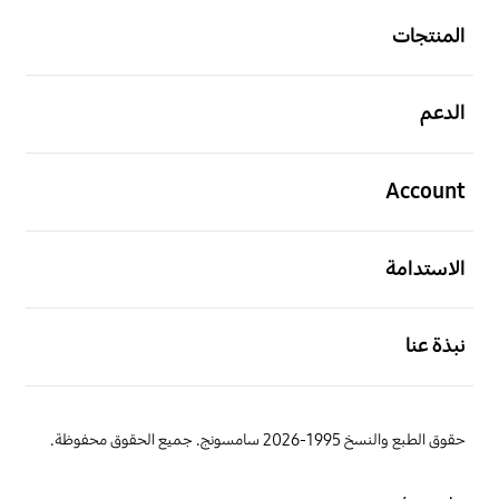
المنتجات
افتح
الدعم
افتح
Account
افتح
الاستدامة
افتح
نبذة عنا
حقوق الطبع والنسخ 1995-2026 سامسونج. جميع الحقوق محفوظة.