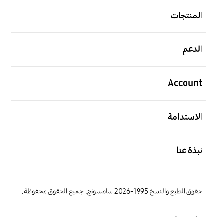
المنتجات
افتح
الدعم
افتح
Account
افتح
الاستدامة
افتح
نبذة عنا
حقوق الطبع والنسخ 1995-2026 سامسونج. جميع الحقوق محفوظة.