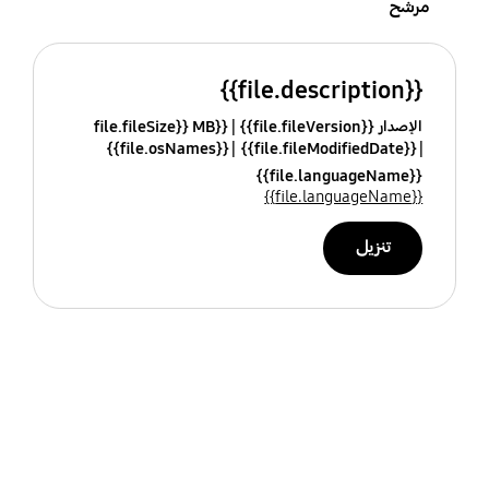
مرشح
{{file.description}}
الإصدار {{file.fileVersion}}
{{file.fileSize}} MB
{{file.osNames}}
{{file.fileModifiedDate}}
{{file.languageName}}
{{file.languageName}}
تنزيل