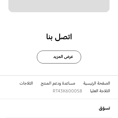
اتصل بنا
عرض المزيد
الصفحة الرئيسية
مساعدة ودعم المنتج
الثلاجات
الثلاجة العليا
RT43K6000S8
افتح
Footer Navigation
تسوّق
افتح