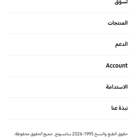
تسوّق
افتح
المنتجات
افتح
الدعم
افتح
Account
افتح
الاستدامة
افتح
نبذة عنا
حقوق الطبع والنسخ 1995-2026 سامسونج. جميع الحقوق محفوظة.