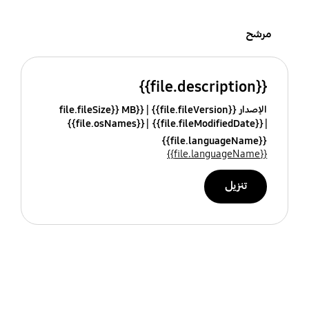
مرشح
{{file.description}}
الإصدار {{file.fileVersion}}
{{file.fileSize}} MB
{{file.osNames}}
{{file.fileModifiedDate}}
{{file.languageName}}
{{file.languageName}}
تنزيل