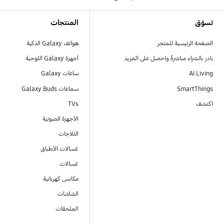
Footer Navigation
تسوّق
المنتجات
الصفحة الرئيسية للمتجر
هواتف Galaxy الذكية
بادر بالشراء مباشرةً واحصل على المزيد
أجهزة Galaxy اللوحية
AI Living
ساعات Galaxy
SmartThings
سماعات Galaxy Buds
اكتشف
TVs
الأجهزة الصوتية
الثلاجات
غسالات الأطباق
غسالات
مكانس كهربائية
الشاشات
الملحقات