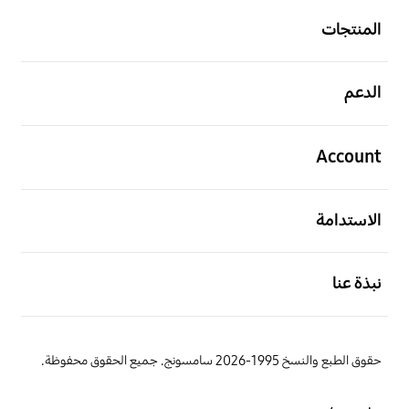
المنتجات
افتح
الدعم
افتح
Account
افتح
الاستدامة
افتح
نبذة عنا
حقوق الطبع والنسخ 1995-2026 سامسونج. جميع الحقوق محفوظة.