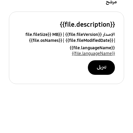
مرشح
{{file.description}}
الإصدار {{file.fileVersion}}
{{file.fileSize}} MB
{{file.osNames}}
{{file.fileModifiedDate}}
{{file.languageName}}
{{file.languageName}}
تنزيل