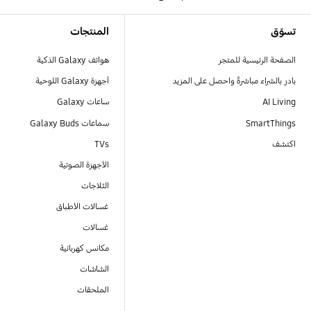
Footer Navigation
تسوّق
المنتجات
الصفحة الرئيسية للمتجر
هواتف Galaxy الذكية
بادر بالشراء مباشرةً واحصل على المزيد
أجهزة Galaxy اللوحية
AI Living
ساعات Galaxy
SmartThings
سماعات Galaxy Buds
اكتشف
TVs
الأجهزة الصوتية
الثلاجات
غسالات الأطباق
غسالات
مكانس كهربائية
الشاشات
الملحقات