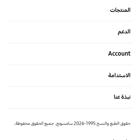
المنتجات
افتح
الدعم
افتح
Account
افتح
الاستدامة
افتح
نبذة عنا
حقوق الطبع والنسخ 1995-2026 سامسونج. جميع الحقوق محفوظة.