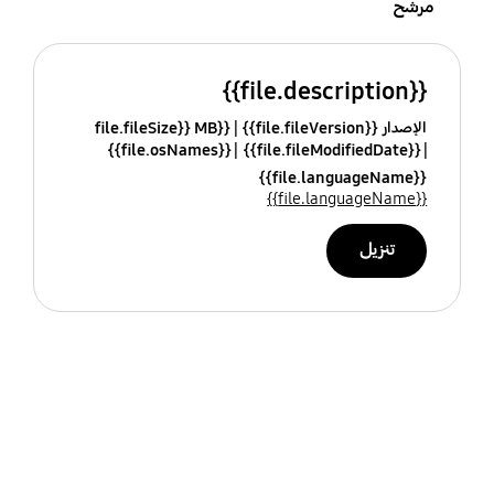
مرشح
{{file.description}}
الإصدار {{file.fileVersion}}
{{file.fileSize}} MB
{{file.osNames}}
{{file.fileModifiedDate}}
{{file.languageName}}
{{file.languageName}}
تنزيل