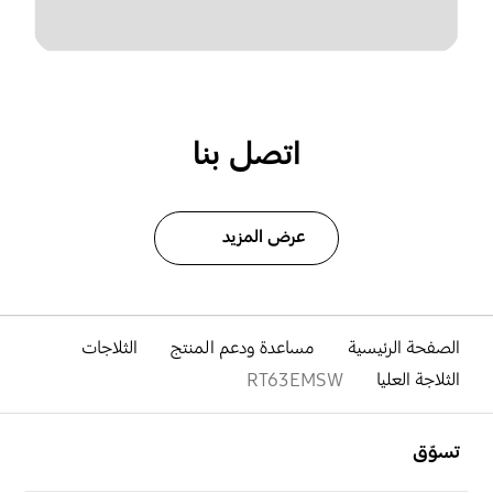
اتصل بنا
عرض المزيد
الصفحة الرئيسية
مساعدة ودعم المنتج
الثلاجات
الثلاجة العليا
RT63EMSW
افتح
Footer Navigation
تسوّق
افتح