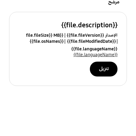
مرشح
{{file.description}}
الإصدار {{file.fileVersion}}
{{file.fileSize}} MB
{{file.osNames}}
{{file.fileModifiedDate}}
{{file.languageName}}
{{file.languageName}}
تنزيل