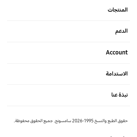
المنتجات
افتح
الدعم
افتح
Account
افتح
الاستدامة
افتح
نبذة عنا
حقوق الطبع والنسخ 1995-2026 سامسونج. جميع الحقوق محفوظة.