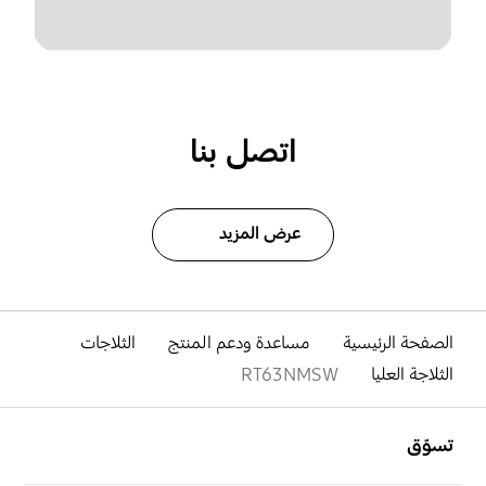
اتصل بنا
عرض المزيد
الصفحة الرئيسية
مساعدة ودعم المنتج
الثلاجات
الثلاجة العليا
RT63NMSW
افتح
Footer Navigation
تسوّق
افتح