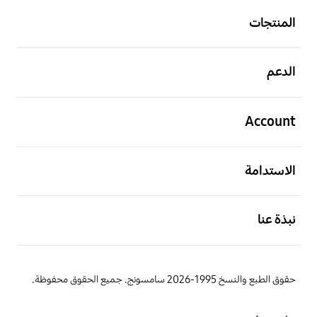
المنتجات
افتح
الدعم
افتح
Account
افتح
الاستدامة
افتح
نبذة عنا
حقوق الطبع والنسخ 1995-2026 سامسونج. جميع الحقوق محفوظة.