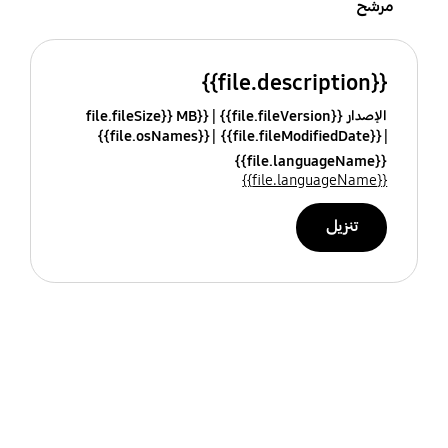
مرشح
{{file.description}}
الإصدار {{file.fileVersion}}
{{file.fileSize}} MB
{{file.osNames}}
{{file.fileModifiedDate}}
{{file.languageName}}
{{file.languageName}}
تنزيل