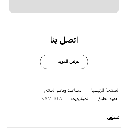
اتصل بنا
عرض المزيد
الصفحة الرئيسية
مساعدة ودعم المنتج
أجهزة الطبخ
الميكرويف
SAMI10W
افتح
Footer Navigation
تسوّق
افتح