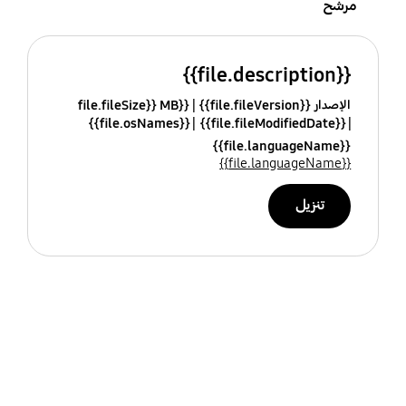
مرشح
{{file.description}}
الإصدار {{file.fileVersion}}
{{file.fileSize}} MB
{{file.osNames}}
{{file.fileModifiedDate}}
{{file.languageName}}
{{file.languageName}}
تنزيل