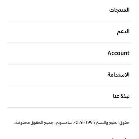
المنتجات
افتح
الدعم
افتح
Account
افتح
الاستدامة
افتح
نبذة عنا
حقوق الطبع والنسخ 1995-2026 سامسونج. جميع الحقوق محفوظة.