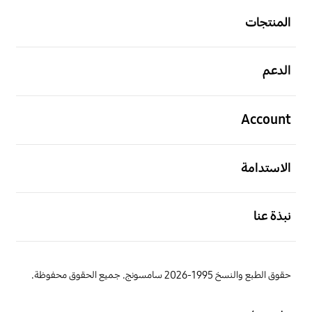
المنتجات
افتح
الدعم
افتح
Account
افتح
الاستدامة
افتح
نبذة عنا
حقوق الطبع والنسخ 1995-2026 سامسونج. جميع الحقوق محفوظة.