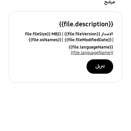
مرشح
{{file.description}}
الإصدار {{file.fileVersion}}
{{file.fileSize}} MB
{{file.osNames}}
{{file.fileModifiedDate}}
{{file.languageName}}
{{file.languageName}}
تنزيل