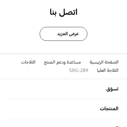
اتصل بنا
عرض المزيد
الصفحة الرئيسية
مساعدة ودعم المنتج
الثلاجات
الثلاجة العليا
SRG-289
افتح
Footer Navigation
تسوّق
افتح
المنتجات
افتح