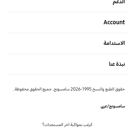
الدعم
افتح
Account
افتح
الاستدامة
افتح
نبذة عنا
حقوق الطبع والنسخ 1995-2026 سامسونج. جميع الحقوق محفوظة.
سامسونج/عربي
أترغب بمواكبة آخر المستجدات؟