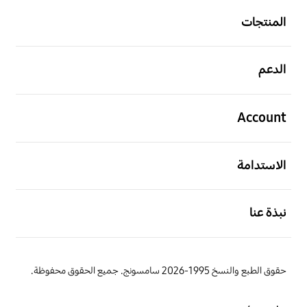
المنتجات
افتح
الدعم
افتح
Account
افتح
الاستدامة
افتح
نبذة عنا
حقوق الطبع والنسخ 1995-2026 سامسونج. جميع الحقوق محفوظة.