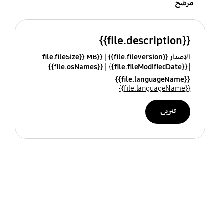
مرشح
{{file.description}}
الإصدار {{file.fileVersion}}
{{file.fileSize}} MB
{{file.osNames}}
{{file.fileModifiedDate}}
{{file.languageName}}
{{file.languageName}}
تنزيل