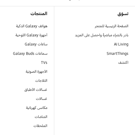
Footer Navigation
تسوّق
المنتجات
الصفحة الرئيسية للمتجر
هواتف Galaxy الذكية
بادر بالشراء مباشرةً واحصل على المزيد
أجهزة Galaxy اللوحية
AI Living
ساعات Galaxy
SmartThings
سماعات Galaxy Buds
اكتشف
TVs
الأجهزة الصوتية
الثلاجات
غسالات الأطباق
غسالات
مكانس كهربائية
الشاشات
الملحقات