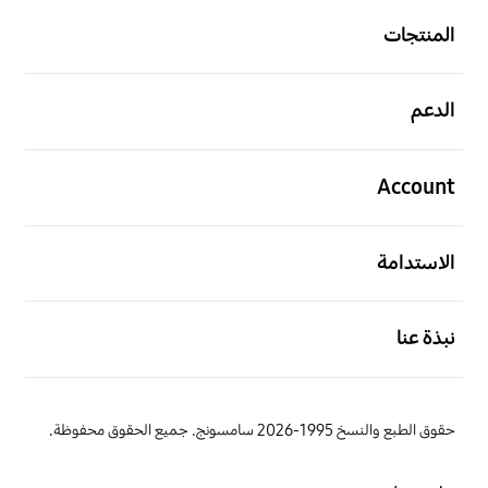
المنتجات
افتح
الدعم
افتح
Account
افتح
الاستدامة
افتح
نبذة عنا
حقوق الطبع والنسخ 1995-2026 سامسونج. جميع الحقوق محفوظة.