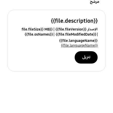
مرشح
{{file.description}}
الإصدار {{file.fileVersion}}
{{file.fileSize}} MB
{{file.osNames}}
{{file.fileModifiedDate}}
{{file.languageName}}
{{file.languageName}}
تنزيل