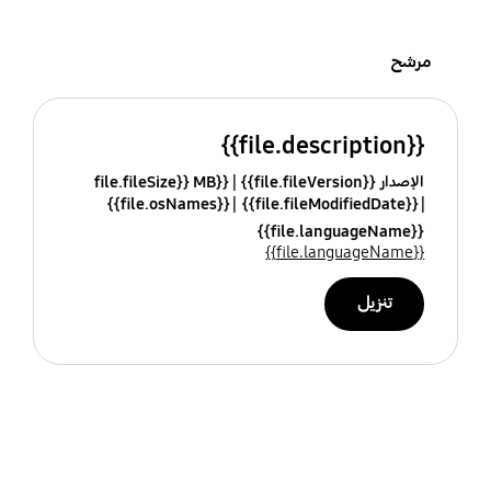
مرشح
{{file.description}}
الإصدار {{file.fileVersion}}
{{file.fileSize}} MB
{{file.osNames}}
{{file.fileModifiedDate}}
{{file.languageName}}
{{file.languageName}}
تنزيل