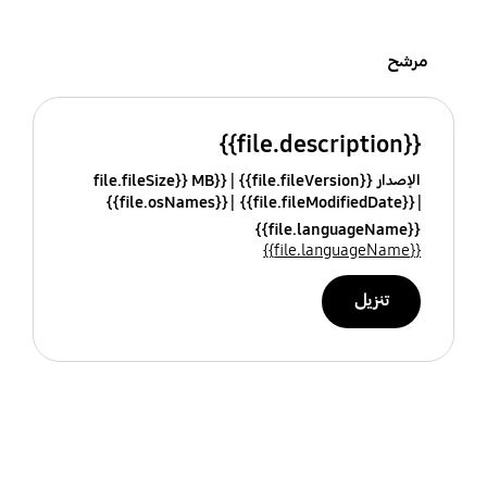
مرشح
{{file.description}}
الإصدار {{file.fileVersion}}
{{file.fileSize}} MB
{{file.osNames}}
{{file.fileModifiedDate}}
{{file.languageName}}
{{file.languageName}}
تنزيل