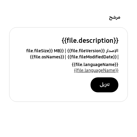
مرشح
{{file.description}}
الإصدار {{file.fileVersion}}
{{file.fileSize}} MB
{{file.osNames}}
{{file.fileModifiedDate}}
{{file.languageName}}
{{file.languageName}}
تنزيل