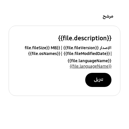
مرشح
{{file.description}}
الإصدار {{file.fileVersion}}
{{file.fileSize}} MB
{{file.osNames}}
{{file.fileModifiedDate}}
{{file.languageName}}
{{file.languageName}}
تنزيل