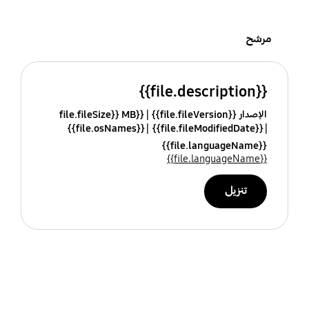
مرشح
{{file.description}}
الإصدار {{file.fileVersion}}
{{file.fileSize}} MB
{{file.osNames}}
{{file.fileModifiedDate}}
{{file.languageName}}
{{file.languageName}}
تنزيل