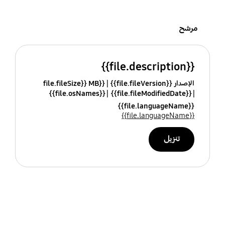
مرشح
{{file.description}}
الإصدار {{file.fileVersion}}
{{file.fileSize}} MB
{{file.osNames}}
{{file.fileModifiedDate}}
{{file.languageName}}
{{file.languageName}}
تنزيل