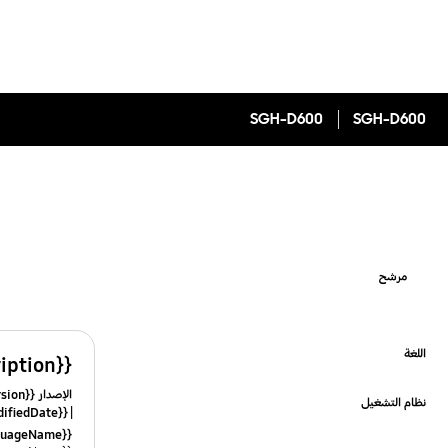
SGH-D600
SGH-D600
مرشح
اللغة
{{file.description}}
Click to Expand
الإصدار {{file.fileVersion}}
نظام التشغيل
{{file.fileModifiedDate}}
Click to Expand
{{file.languageName}}