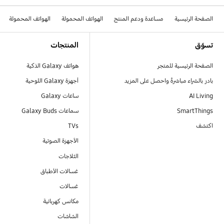
الصفحة الرئيسية
مساعدة ودعم المنتج
الهواتف المحمولة
الهواتف المحمولة
Footer Navigation
تسوّق
المنتجات
الصفحة الرئيسية للمتجر
هواتف Galaxy الذكية
بادر بالشراء مباشرةً واحصل على المزيد
أجهزة Galaxy اللوحية
AI Living
ساعات Galaxy
SmartThings
سماعات Galaxy Buds
اكتشف
TVs
الأجهزة الصوتية
الثلاجات
غسالات الأطباق
غسالات
مكانس كهربائية
الشاشات