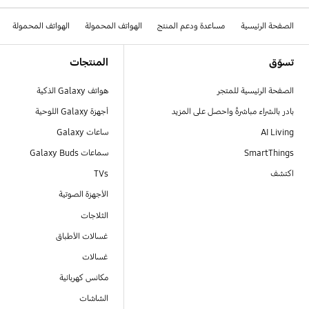
الصفحة الرئيسية
مساعدة ودعم المنتج
الهواتف المحمولة
الهواتف المحمولة
Footer Navigation
تسوّق
المنتجات
الصفحة الرئيسية للمتجر
هواتف Galaxy الذكية
بادر بالشراء مباشرةً واحصل على المزيد
أجهزة Galaxy اللوحية
AI Living
ساعات Galaxy
SmartThings
سماعات Galaxy Buds
اكتشف
TVs
الأجهزة الصوتية
الثلاجات
غسالات الأطباق
غسالات
مكانس كهربائية
الشاشات