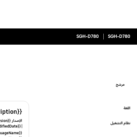
SGH-D780
SGH-D780
مرشح
اللغة
{{file.description}}
Click to Expand
الإصدار {{file.fileVersion}}
نظام التشغيل
{{file.fileModifiedDate}}
Click to Expand
{{file.languageName}}