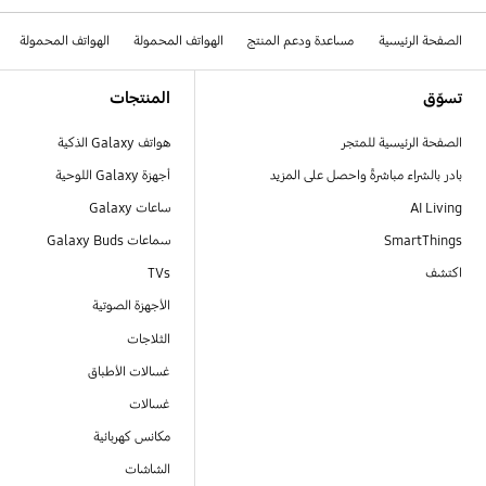
الصفحة الرئيسية
مساعدة ودعم المنتج
الهواتف المحمولة
الهواتف المحمولة
Footer Navigation
تسوّق
المنتجات
الصفحة الرئيسية للمتجر
هواتف Galaxy الذكية
بادر بالشراء مباشرةً واحصل على المزيد
أجهزة Galaxy اللوحية
AI Living
ساعات Galaxy
SmartThings
سماعات Galaxy Buds
اكتشف
TVs
الأجهزة الصوتية
الثلاجات
غسالات الأطباق
غسالات
مكانس كهربائية
الشاشات